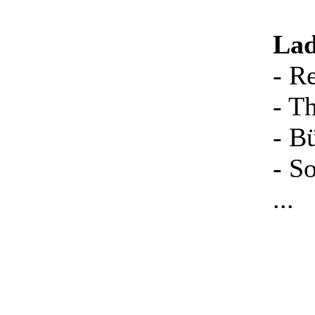
La
- R
- T
- B
- S
...