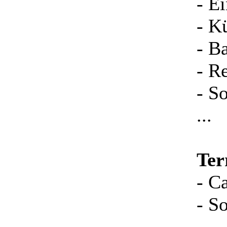
- E
- K
- B
- R
- S
...
Ter
- C
- S
...