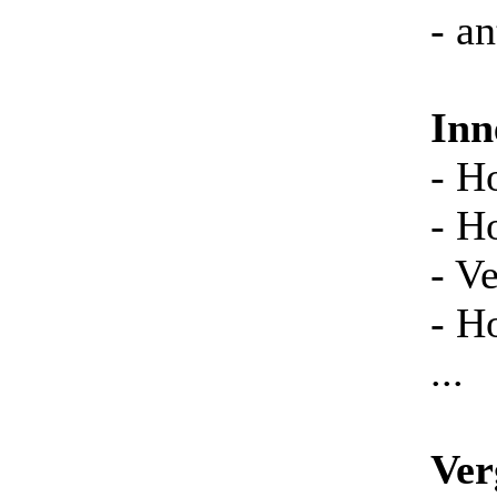
- a
Inn
- H
- H
- V
- H
...
Ver