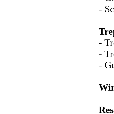
- S
Tre
- T
- T
- G
Win
Res