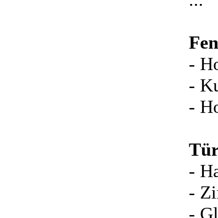
Fen
- H
- K
- H
Tür
- H
- Z
- G